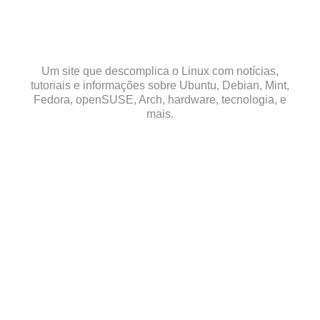
Skip
to
content
Um site que descomplica o Linux com notícias,
tutoriais e informações sobre Ubuntu, Debian, Mint,
Fedora, openSUSE, Arch, hardware, tecnologia, e
mais.