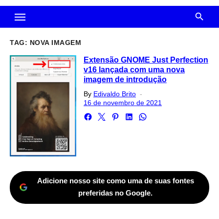
TAG:
NOVA IMAGEM
Extensão GNOME Just Perfection
v16 lançada com uma nova
imagem de introdução
Posted
By
Edivaldo Brito
on
16 de novembro de 2021
Adicione nosso site como uma de suas fontes
preferidas no Google.