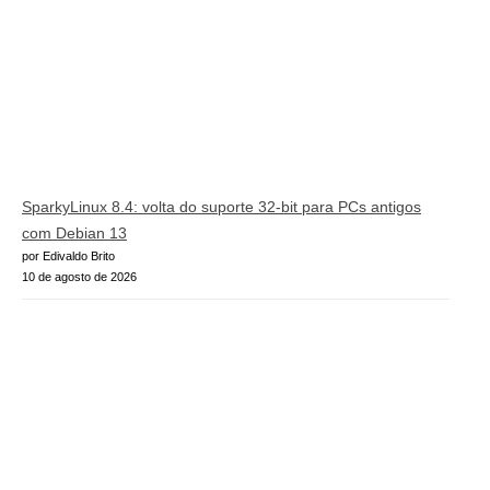
SparkyLinux 8.4: volta do suporte 32-bit para PCs antigos
com Debian 13
por Edivaldo Brito
10 de agosto de 2026