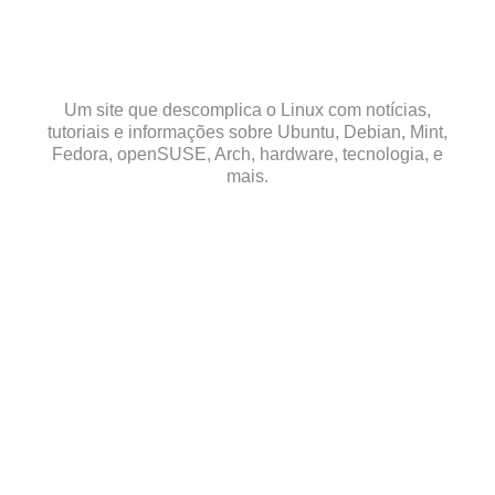
Skip
to
content
Um site que descomplica o Linux com notícias,
tutoriais e informações sobre Ubuntu, Debian, Mint,
Fedora, openSUSE, Arch, hardware, tecnologia, e
mais.