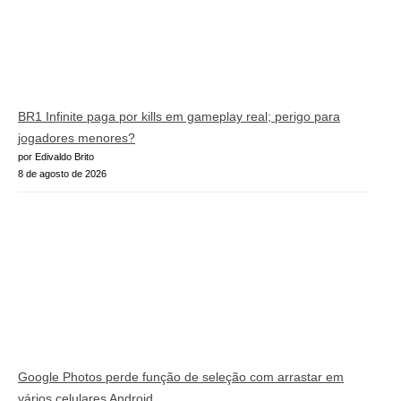
BR1 Infinite paga por kills em gameplay real; perigo para
jogadores menores?
por Edivaldo Brito
8 de agosto de 2026
Google Photos perde função de seleção com arrastar em
vários celulares Android