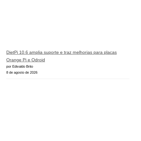
DietPi 10.6 amplia suporte e traz melhorias para placas
Orange Pi e Odroid
por Edivaldo Brito
8 de agosto de 2026