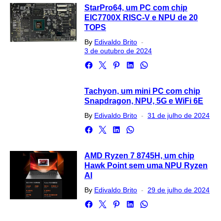
StarPro64, um PC com chip
EIC7700X RISC-V e NPU de 20
TOPS
Posted
By
Edivaldo Brito
on
3 de outubro de 2024
Tachyon, um mini PC com chip
Snapdragon, NPU, 5G e WiFi 6E
Posted
By
Edivaldo Brito
31 de julho de 2024
on
AMD Ryzen 7 8745H, um chip
Hawk Point sem uma NPU Ryzen
AI
Posted
By
Edivaldo Brito
29 de julho de 2024
on