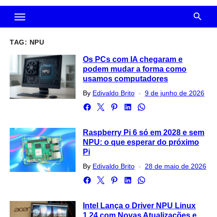
TAG:
NPU
Os PCs com IA chegaram e
podem mudar a forma como
usamos computadores
Posted
By
Edivaldo Brito
9 de junho de 2026
on
Raspberry Pi 6 só em 2028 e sem
NPU: o que esperar do próximo
Pi
Posted
By
Edivaldo Brito
28 de maio de 2026
on
Intel Lança o Driver NPU Linux
1.24 com Novas Atualizações e