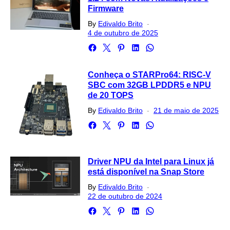
Firmware
Posted
By
Edivaldo Brito
on
4 de outubro de 2025
Conheça o STARPro64: RISC-V
SBC com 32GB LPDDR5 e NPU
de 20 TOPS
Posted
By
Edivaldo Brito
21 de maio de 2025
on
Driver NPU da Intel para Linux já
está disponível na Snap Store
Posted
By
Edivaldo Brito
on
22 de outubro de 2024