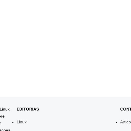
 Linux
EDITORIAS
CON
bre
Linux
Artig
h,
mações