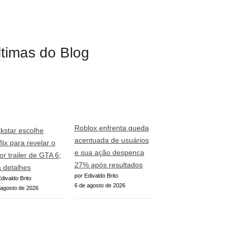
ltimas do Blog
Roblox enfrenta queda
kstar escolhe
acentuada de usuários
lix para revelar o
e sua ação despenca
or trailer de GTA 6;
27% após resultados
a detalhes
por Edivaldo Brito
divaldo Brito
6 de agosto de 2026
 agosto de 2026