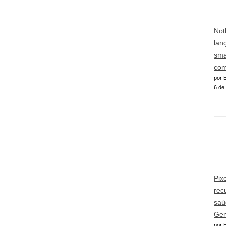
Not
lan
sma
com
por E
6 de
Pix
rec
saú
Gem
por E