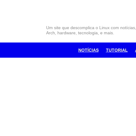
Skip
to
content
Um site que descomplica o Linux com notícias
Arch, hardware, tecnologia, e mais.
NOTÍCIAS
TUTORIAL