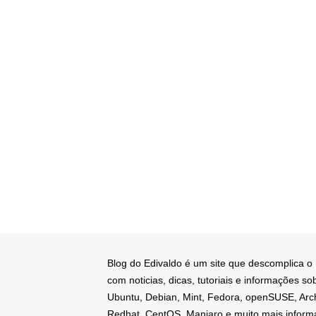
Blog do Edivaldo é um site que descomplica o
com noticias, dicas, tutoriais e informações so
Ubuntu, Debian, Mint, Fedora, openSUSE, Arc
Redhat, CentOS, Manjaro e muito mais infor