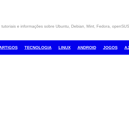
, tutoriais e informações sobre Ubuntu, Debian, Mint, Fedora, openSU
ARTIGOS
TECNOLOGIA
LINUX
ANDROID
JOGOS
A