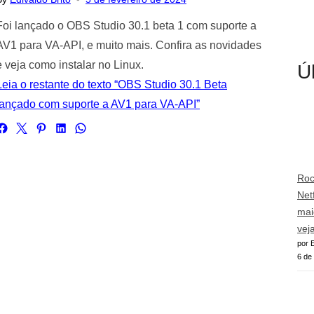
on
Foi lançado o OBS Studio 30.1 beta 1 com suporte a
AV1 para VA-API, e muito mais. Confira as novidades
e veja como instalar no Linux.
Ú
Leia o restante do texto “OBS Studio 30.1 Beta
lançado com suporte a AV1 para VA-API”
Roc
Netf
mai
vej
por E
6 de