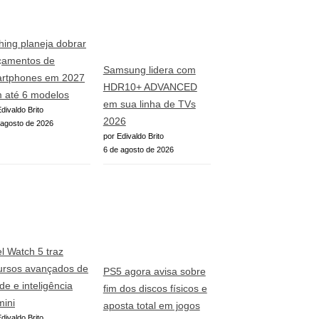
hing planeja dobrar
çamentos de
Samsung lidera com
rtphones em 2027
HDR10+ ADVANCED
 até 6 modelos
em sua linha de TVs
divaldo Brito
2026
 agosto de 2026
por Edivaldo Brito
6 de agosto de 2026
el Watch 5 traz
ursos avançados de
PS5 agora avisa sobre
de e inteligência
fim dos discos físicos e
ini
aposta total em jogos
divaldo Brito