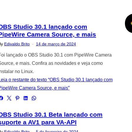
OBS Studio 30.1 lançado com
PipeWire Camera Source, e mais
Posted
By
Edivaldo Brito
14 de março de 2024
on
Foi lançado o OBS Studio 30.1 com PipeWire Camera
Source, e mais. Confira as novidades e veja como
instalar no Linux.
Leia o restante do texto “OBS Studio 30.1 lançado com
PipeWire Camera Source, e mais”
OBS Studio 30.1 Beta lançado com
suporte a AV1 para VA-API
Posted
By
Edivaldo Brito
5 de fevereiro de 2024