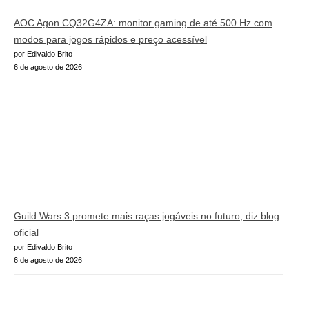
AOC Agon CQ32G4ZA: monitor gaming de até 500 Hz com
modos para jogos rápidos e preço acessível
por Edivaldo Brito
6 de agosto de 2026
Guild Wars 3 promete mais raças jogáveis no futuro, diz blog
oficial
por Edivaldo Brito
6 de agosto de 2026