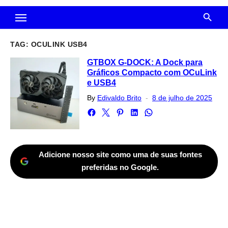
TAG:
OCULINK USB4
GTBOX G-DOCK: A Dock para
Gráficos Compacto com OCuLink
e USB4
Posted
By
Edivaldo Brito
8 de julho de 2025
on
Adicione nosso site como uma de suas fontes
preferidas no Google.