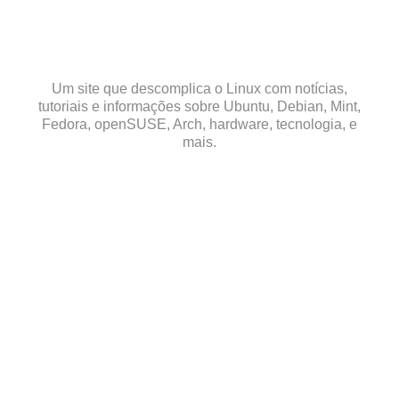
Skip
to
content
Um site que descomplica o Linux com notícias,
tutoriais e informações sobre Ubuntu, Debian, Mint,
Fedora, openSUSE, Arch, hardware, tecnologia, e
mais.