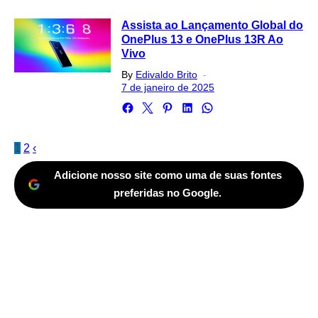
Assista ao Lançamento Global do
OnePlus 13 e OnePlus 13R Ao
Vivo
Posted
By
Edivaldo Brito
on
7 de janeiro de 2025
Paginação
1
2
‹
de
Adicione nosso site como uma de suas fontes
posts
preferidas no Google.