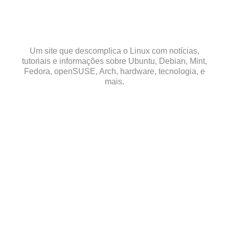
Skip
to
content
Um site que descomplica o Linux com notícias,
tutoriais e informações sobre Ubuntu, Debian, Mint,
Fedora, openSUSE, Arch, hardware, tecnologia, e
mais.