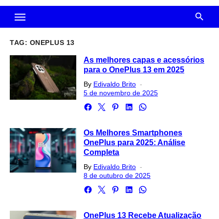
TAG:
ONEPLUS 13
As melhores capas e acessórios
para o OnePlus 13 em 2025
Posted
By
Edivaldo Brito
on
5 de novembro de 2025
Os Melhores Smartphones
OnePlus para 2025: Análise
Completa
Posted
By
Edivaldo Brito
on
8 de outubro de 2025
OnePlus 13 Recebe Atualização