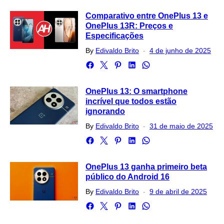
Comparativo entre OnePlus 13 e
OnePlus 13R: Preços e
Especificações
Posted
By
Edivaldo Brito
4 de junho de 2025
on
OnePlus 13: O smartphone
incrível que todos estão
ignorando
Posted
By
Edivaldo Brito
31 de maio de 2025
on
OnePlus 13 ganha primeiro beta
público do Android 16
Posted
By
Edivaldo Brito
9 de abril de 2025
on