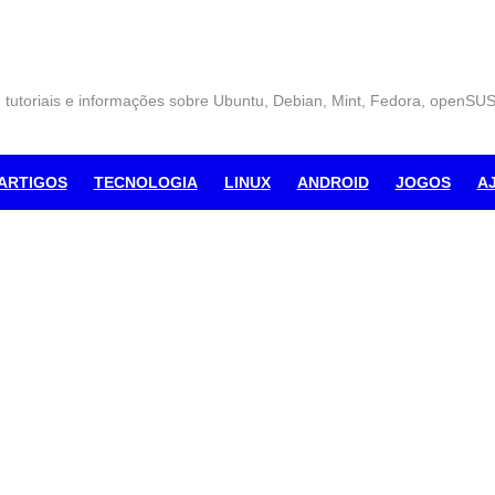
, tutoriais e informações sobre Ubuntu, Debian, Mint, Fedora, openSU
ARTIGOS
TECNOLOGIA
LINUX
ANDROID
JOGOS
A