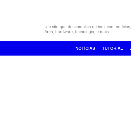
Skip
to
content
Um site que descomplica o Linux com notícias
Arch, hardware, tecnologia, e mais.
NOTÍCIAS
TUTORIAL