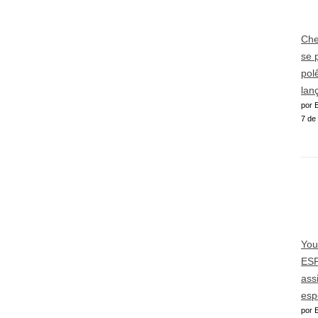
Che
se 
pol
lan
por E
7 de
You
ESP
ass
esp
por E