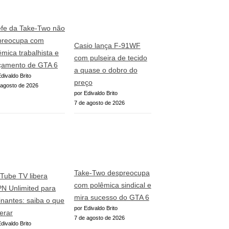
fe da Take-Two não
preocupa com
Casio lança F-91WF
êmica trabalhista e
com pulseira de tecido
çamento de GTA 6
a quase o dobro do
divaldo Brito
preço
 agosto de 2026
por Edivaldo Brito
7 de agosto de 2026
Take-Two despreocupa
Tube TV libera
com polêmica sindical e
N Unlimited para
mira sucesso do GTA 6
inantes: saiba o que
por Edivaldo Brito
erar
7 de agosto de 2026
divaldo Brito