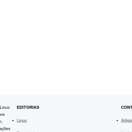
 Linux
EDITORIAS
CON
bre
Linux
Artig
h,
mações