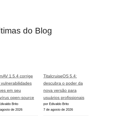
ltimas do Blog
mAV 1.5.4 corrige
TitalcruiseOS 5.4:
o vulnerabilidades
descubra o poder da
ves em seu
nova versão para
ivírus open-source
usuários profissionais
divaldo Brito
por Edivaldo Brito
 agosto de 2026
7 de agosto de 2026