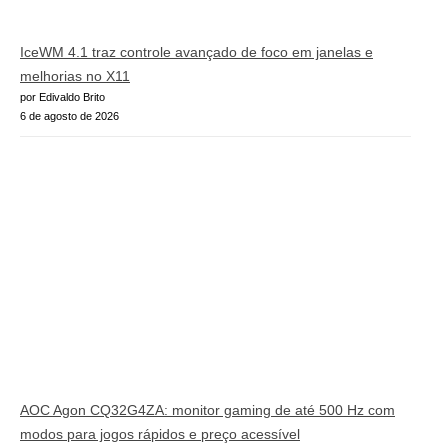
IceWM 4.1 traz controle avançado de foco em janelas e
melhorias no X11
por Edivaldo Brito
6 de agosto de 2026
AOC Agon CQ32G4ZA: monitor gaming de até 500 Hz com
modos para jogos rápidos e preço acessível