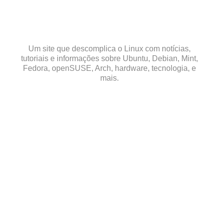
Skip
to
content
Um site que descomplica o Linux com notícias,
tutoriais e informações sobre Ubuntu, Debian, Mint,
Fedora, openSUSE, Arch, hardware, tecnologia, e
mais.