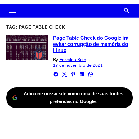
TAG:
PAGE TABLE CHECK
Page Table Check do Google irá
evitar corrupção de memória do
Linux
Posted
By
Edivaldo Brito
on
17 de novembro de 2021
Adicione nosso site como uma de suas fontes
preferidas no Google.