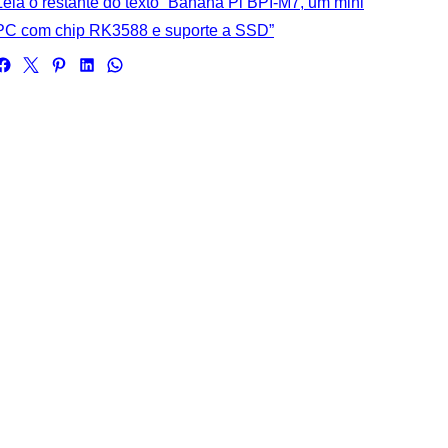
Leia o restante do texto “Banana Pi BPI-M7, um mini
PC com chip RK3588 e suporte a SSD”