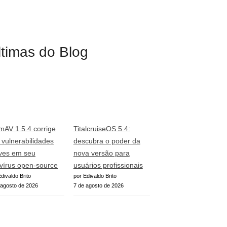
ltimas do Blog
mAV 1.5.4 corrige
TitalcruiseOS 5.4:
o vulnerabilidades
descubra o poder da
ves em seu
nova versão para
ivírus open-source
usuários profissionais
divaldo Brito
por Edivaldo Brito
 agosto de 2026
7 de agosto de 2026