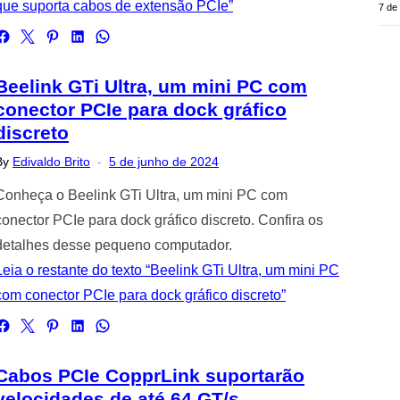
que suporta cabos de extensão PCIe”
7 de
Beelink GTi Ultra, um mini PC com
conector PCIe para dock gráfico
discreto
Posted
By
Edivaldo Brito
5 de junho de 2024
on
Conheça o Beelink GTi Ultra, um mini PC com
conector PCIe para dock gráfico discreto. Confira os
detalhes desse pequeno computador.
Leia o restante do texto “Beelink GTi Ultra, um mini PC
com conector PCIe para dock gráfico discreto”
Cabos PCIe CopprLink suportarão
velocidades de até 64 GT/s