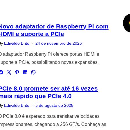
Novo adaptador de Raspberry Pi com
HDMI e suporte a PCIe
Posted
By
Edivaldo Brito
24 de novembro de 2025
on
O adaptador Raspberry Pi oferece portas HDMI e
suporte a PCIe, possibilitando novas expansões.
PCIe 8.0 promete ser até 16 vezes
mais rápido que PCIe 4.0
Posted
By
Edivaldo Brito
5 de agosto de 2025
on
O PCIe 8.0 é esperado para transitar velocidades
impressionantes, chegando a 256 GT/s. Conheça as