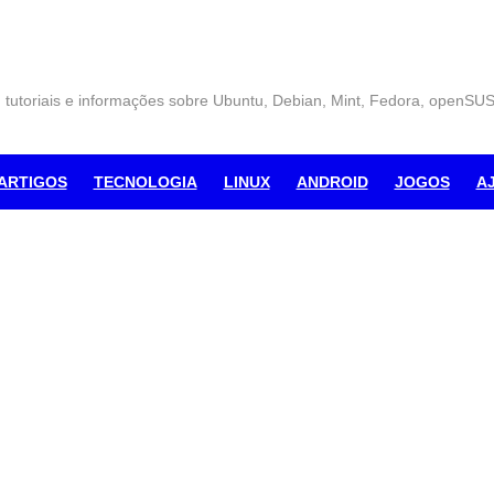
, tutoriais e informações sobre Ubuntu, Debian, Mint, Fedora, openSU
ARTIGOS
TECNOLOGIA
LINUX
ANDROID
JOGOS
A