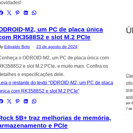
novidades!
Ú
ODROID-M2, um PC de placa única
com RK3588S2 e slot M.2 PCIe
Posted
By
Edivaldo Brito
23 de agosto de 2024
on
Conheça o ODROID-M2, um PC de placa única com
RK3588S2 e slot M.2 PCIe, e muito mais. Confira os
detalhes e especificações dele.
Cla
Leia o restante do texto “ODROID-M2, um PC de placa
oit
gra
única com RK3588S2 e slot M.2 PCIe”
ant
por E
7 de
Rock 5B+ traz melhorias de memória,
armazenamento e PCIe