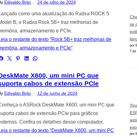
Posted
By
Edivaldo Brito
24 de julho de 2024
on
Lançado como uma atualização do Radxa ROCK 5
Che
Model B, o Radxa Rock 5B+ traz melhorias de
se 
memória, armazenamento e PCIe.
pol
lan
Leia o restante do texto “Rock 5B+ traz melhorias de
por E
memória, armazenamento e PCIe”
7 de
DeskMate X600, um mini PC que
suporta cabos de extensão PCIe
Posted
By
Edivaldo Brito
12 de junho de 2024
on
Conheça o ASRock DeskMate X600, um mini PC que
You
ESP
suporta cabos de extensão PCIe para gráficos
ass
externos. Confira os detalhes desse computador.
esp
Leia o restante do texto “DeskMate X600, um mini PC
por E