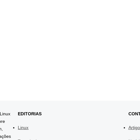
 Linux
EDITORIAS
CON
bre
Linux
Artig
h,
mações