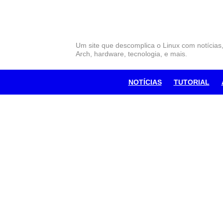
Skip
to
content
Um site que descomplica o Linux com notícias
Arch, hardware, tecnologia, e mais.
NOTÍCIAS
TUTORIAL