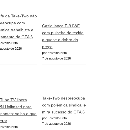
fe da Take-Two não
preocupa com
Casio lança F-91WF
êmica trabalhista e
com pulseira de tecido
çamento de GTA 6
a quase o dobro do
divaldo Brito
preço
 agosto de 2026
por Edivaldo Brito
7 de agosto de 2026
Take-Two despreocupa
Tube TV libera
com polêmica sindical e
N Unlimited para
mira sucesso do GTA 6
inantes: saiba o que
por Edivaldo Brito
erar
7 de agosto de 2026
divaldo Brito