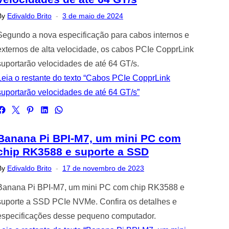
Posted
By
Edivaldo Brito
3 de maio de 2024
on
Segundo a nova especificação para cabos internos e
externos de alta velocidade, os cabos PCIe CopprLink
suportarão velocidades de até 64 GT/s.
Leia o restante do texto “Cabos PCIe CopprLink
suportarão velocidades de até 64 GT/s”
Banana Pi BPI-M7, um mini PC com
chip RK3588 e suporte a SSD
Posted
By
Edivaldo Brito
17 de novembro de 2023
on
Banana Pi BPI-M7, um mini PC com chip RK3588 e
suporte a SSD PCIe NVMe. Confira os detalhes e
especificações desse pequeno computador.