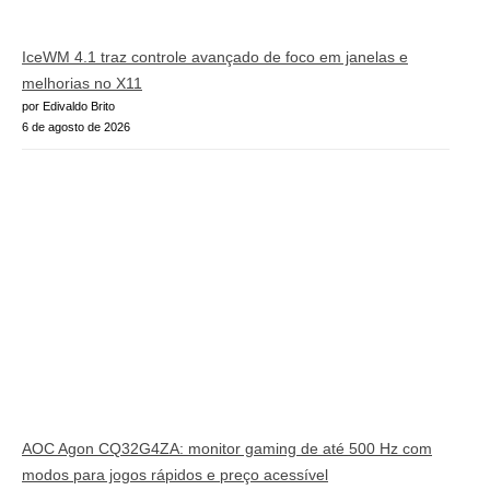
IceWM 4.1 traz controle avançado de foco em janelas e
melhorias no X11
por Edivaldo Brito
6 de agosto de 2026
AOC Agon CQ32G4ZA: monitor gaming de até 500 Hz com
modos para jogos rápidos e preço acessível