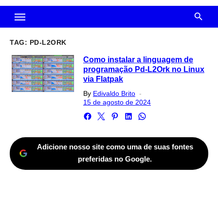
TAG:
PD-L2ORK
Como instalar a linguagem de
programação Pd-L2Ork no Linux
via Flatpak
Posted
By
Edivaldo Brito
on
15 de agosto de 2024
Adicione nosso site como uma de suas fontes
preferidas no Google.