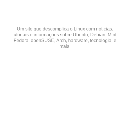
Skip
to
content
Um site que descomplica o Linux com notícias,
tutoriais e informações sobre Ubuntu, Debian, Mint,
Fedora, openSUSE, Arch, hardware, tecnologia, e
mais.