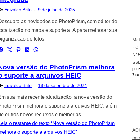
Posted
By
Edivaldo Brito
9 de julho de 2025
on
Descubra as novidades do PhotoPrism, com editor de
localização no mapa e suporte a IA para melhorar sua
organização de fotos.
MeL
PC 
N15
SS
Nova versão do PhotoPrism melhora
por E
o suporte a arquivos HEIC
7 de
Posted
By
Edivaldo Brito
18 de setembro de 2024
on
Em sua mais recente atualização, a nova versão do
PhotoPrism melhora o suporte a arquivos HEIC, além
de outros novos recursos e melhorias.
Leia o restante do texto “Nova versão do PhotoPrism
AO
melhora o suporte a arquivos HEIC”
mon