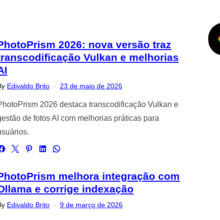
PhotoPrism 2026: nova versão traz
transcodificação Vulkan e melhorias
AI
Posted
By
Edivaldo Brito
23 de maio de 2026
on
PhotoPrism 2026 destaca transcodificação Vulkan e
gestão de fotos AI com melhorias práticas para
usuários.
PhotoPrism melhora integração com
Ollama e corrige indexação
Posted
By
Edivaldo Brito
9 de março de 2026
on