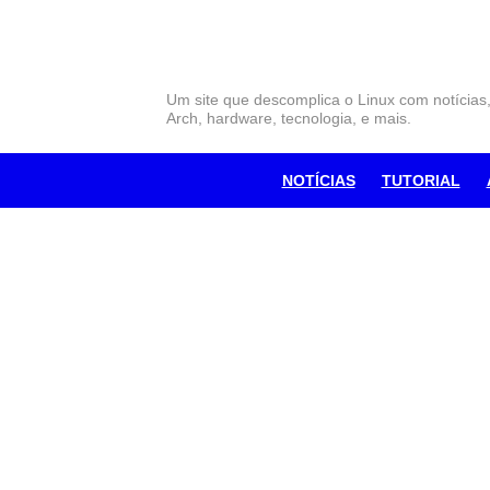
Skip
to
content
Um site que descomplica o Linux com notícias
Arch, hardware, tecnologia, e mais.
NOTÍCIAS
TUTORIAL