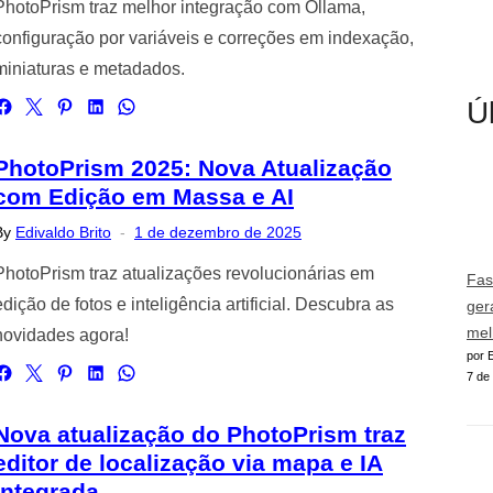
PhotoPrism traz melhor integração com Ollama,
configuração por variáveis e correções em indexação,
miniaturas e metadados.
Ú
PhotoPrism 2025: Nova Atualização
com Edição em Massa e AI
Posted
By
Edivaldo Brito
1 de dezembro de 2025
on
PhotoPrism traz atualizações revolucionárias em
Fas
edição de fotos e inteligência artificial. Descubra as
ger
mel
novidades agora!
por E
7 de
Nova atualização do PhotoPrism traz
editor de localização via mapa e IA
integrada