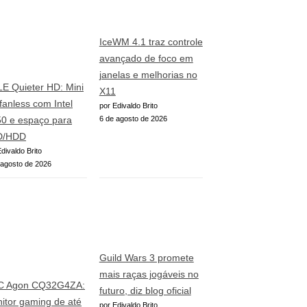
IceWM 4.1 traz controle
avançado de foco em
janelas e melhorias no
E Quieter HD: Mini
X11
fanless com Intel
por Edivaldo Brito
6 de agosto de 2026
0 e espaço para
D/HDD
divaldo Brito
 agosto de 2026
Guild Wars 3 promete
mais raças jogáveis no
C Agon CQ32G4ZA:
futuro, diz blog oficial
itor gaming de até
por Edivaldo Brito