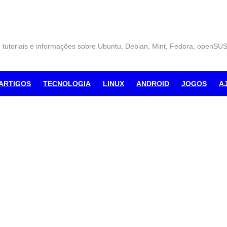
, tutoriais e informações sobre Ubuntu, Debian, Mint, Fedora, openSU
ARTIGOS
TECNOLOGIA
LINUX
ANDROID
JOGOS
A