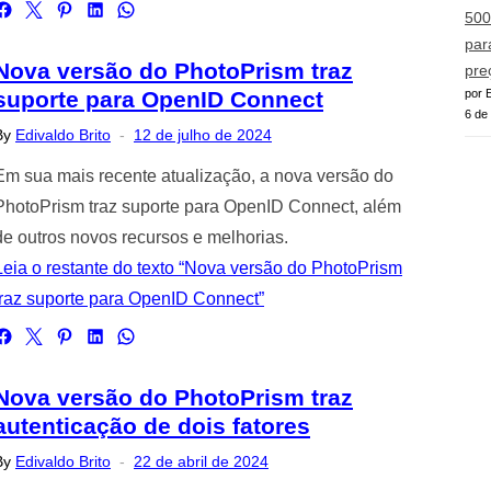
500
par
Nova versão do PhotoPrism traz
pre
por E
suporte para OpenID Connect
6 de
Posted
By
Edivaldo Brito
12 de julho de 2024
on
Em sua mais recente atualização, a nova versão do
PhotoPrism traz suporte para OpenID Connect, além
de outros novos recursos e melhorias.
Leia o restante do texto “Nova versão do PhotoPrism
traz suporte para OpenID Connect”
Nova versão do PhotoPrism traz
autenticação de dois fatores
Posted
By
Edivaldo Brito
22 de abril de 2024
on