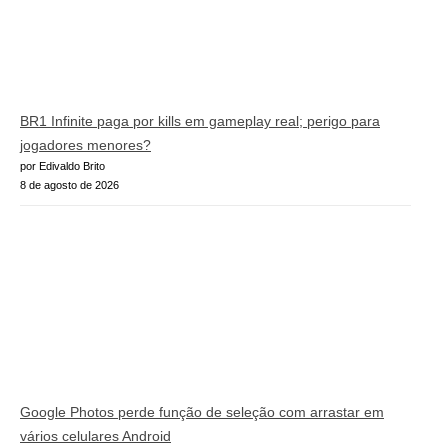
BR1 Infinite paga por kills em gameplay real; perigo para
jogadores menores?
por Edivaldo Brito
8 de agosto de 2026
Google Photos perde função de seleção com arrastar em
vários celulares Android