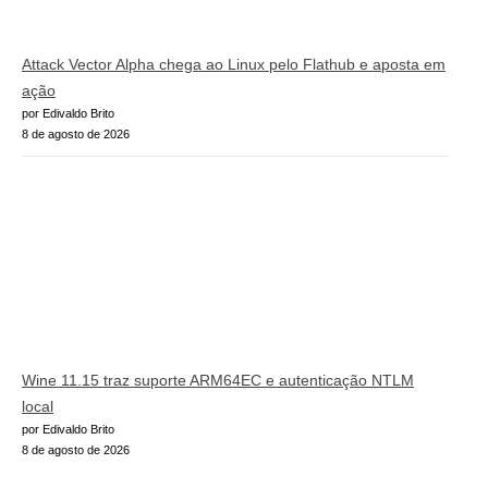
Attack Vector Alpha chega ao Linux pelo Flathub e aposta em
ação
por Edivaldo Brito
8 de agosto de 2026
Wine 11.15 traz suporte ARM64EC e autenticação NTLM
local
por Edivaldo Brito
8 de agosto de 2026