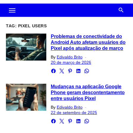
TAG:
PIXEL USERS
Problemas de conectividade do
Android Auto afetam usuários do
Pixel após atualização de março
Posted
By
Edivaldo Brito
on
20 de março de 2026
Mudanças na aplicação Google
Phone geram descontentamento
entre usuários Pixel
Posted
By
Edivaldo Brito
on
22 de setembro de 2025