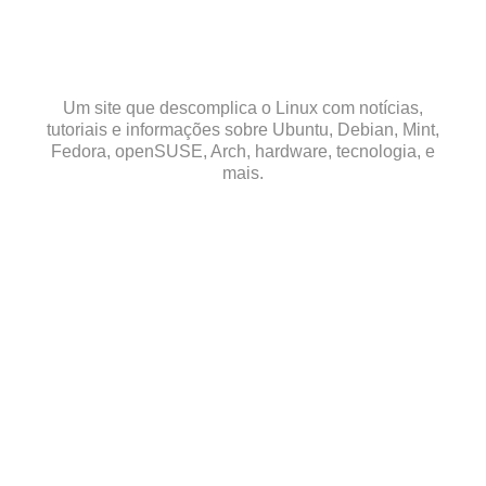
Skip
to
content
Um site que descomplica o Linux com notícias,
tutoriais e informações sobre Ubuntu, Debian, Mint,
Fedora, openSUSE, Arch, hardware, tecnologia, e
mais.