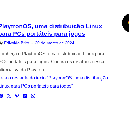
PlaytronOS, uma distribuição Linux
para PCs portáteis para jogos
Posted
By
Edivaldo Brito
20 de março de 2024
on
Conheça o PlaytronOS, uma distribuição Linux para
PCs portáteis para jogos. Confira os detalhes dessa
alternativa da Playtron.
Leia o restante do texto “PlaytronOS, uma distribuição
Linux para PCs portáteis para jogos”