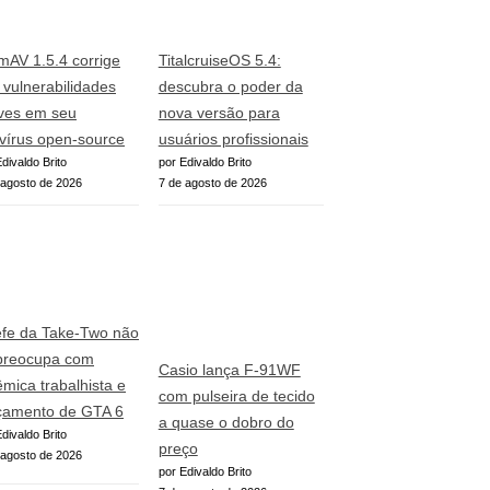
mAV 1.5.4 corrige
TitalcruiseOS 5.4:
o vulnerabilidades
descubra o poder da
ves em seu
nova versão para
ivírus open-source
usuários profissionais
divaldo Brito
por Edivaldo Brito
 agosto de 2026
7 de agosto de 2026
fe da Take-Two não
preocupa com
Casio lança F-91WF
êmica trabalhista e
com pulseira de tecido
çamento de GTA 6
a quase o dobro do
divaldo Brito
preço
 agosto de 2026
por Edivaldo Brito