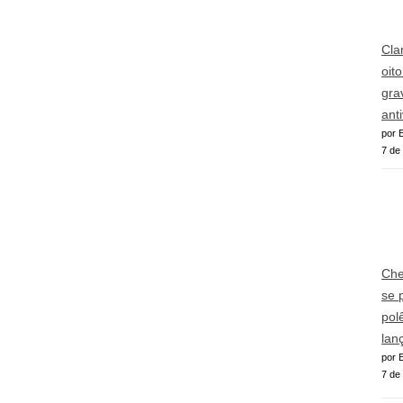
Cla
oit
gra
ant
por E
7 de
Che
se 
pol
lan
por E
7 de