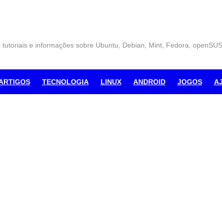
, tutoriais e informações sobre Ubuntu, Debian, Mint, Fedora, openSU
ARTIGOS
TECNOLOGIA
LINUX
ANDROID
JOGOS
A