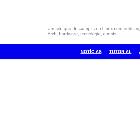
Skip
to
content
Um site que descomplica o Linux com notícias
Arch, hardware, tecnologia, e mais.
NOTÍCIAS
TUTORIAL