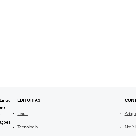
 Linux
EDITORIAS
CON
bre
Linux
Artig
h,
mações
Tecnologia
Notíc