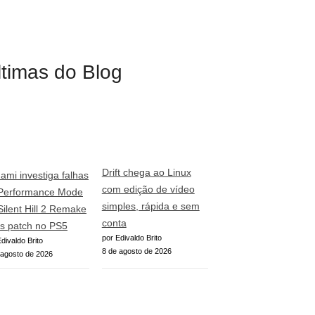
ltimas do Blog
Drift chega ao Linux
ami investiga falhas
com edição de vídeo
Performance Mode
simples, rápida e sem
Silent Hill 2 Remake
conta
s patch no PS5
por Edivaldo Brito
divaldo Brito
8 de agosto de 2026
 agosto de 2026