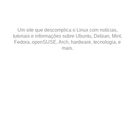
Skip
to
content
Um site que descomplica o Linux com notícias,
tutoriais e informações sobre Ubuntu, Debian, Mint,
Fedora, openSUSE, Arch, hardware, tecnologia, e
mais.