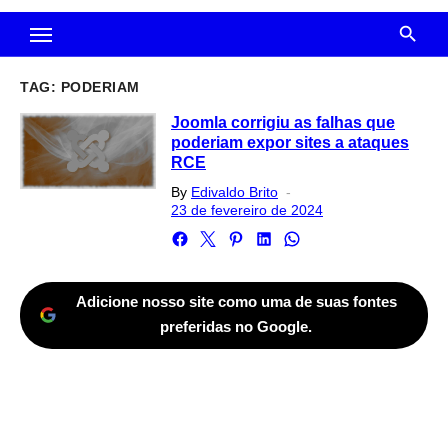
TAG:
PODERIAM
Joomla corrigiu as falhas que
poderiam expor sites a ataques
RCE
Posted
By
Edivaldo Brito
on
23 de fevereiro de 2024
Adicione nosso site como uma de suas fontes
preferidas no Google.