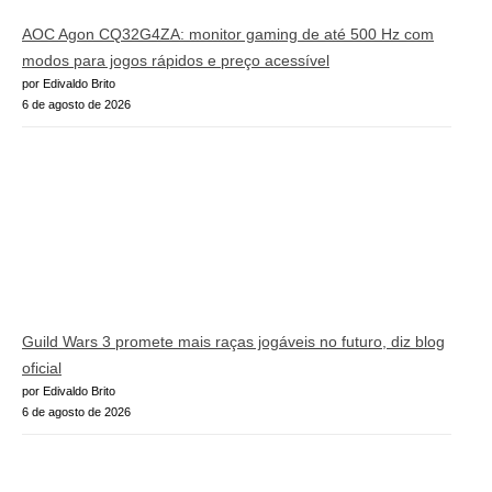
AOC Agon CQ32G4ZA: monitor gaming de até 500 Hz com
modos para jogos rápidos e preço acessível
por Edivaldo Brito
6 de agosto de 2026
Guild Wars 3 promete mais raças jogáveis no futuro, diz blog
oficial
por Edivaldo Brito
6 de agosto de 2026