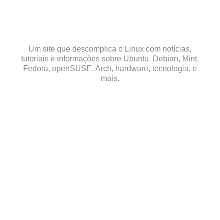
Skip
to
content
Um site que descomplica o Linux com notícias,
tutoriais e informações sobre Ubuntu, Debian, Mint,
Fedora, openSUSE, Arch, hardware, tecnologia, e
mais.