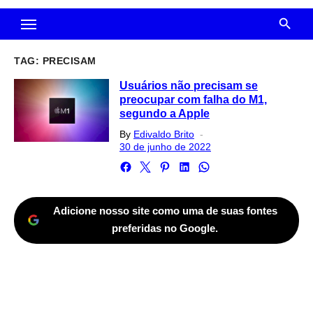
TAG:
PRECISAM
Usuários não precisam se
preocupar com falha do M1,
segundo a Apple
Posted
By
Edivaldo Brito
on
30 de junho de 2022
Adicione nosso site como uma de suas fontes
preferidas no Google.