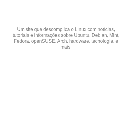
Skip
to
content
Um site que descomplica o Linux com notícias,
tutoriais e informações sobre Ubuntu, Debian, Mint,
Fedora, openSUSE, Arch, hardware, tecnologia, e
mais.