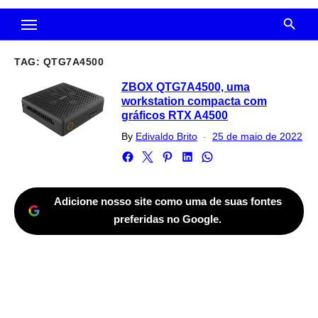
TAG:
QTG7A4500
ZBOX QTG7A4500, uma
workstation compacta com
gráficos RTX A4500
Posted
By
Edivaldo Brito
25 de maio de 2022
on
Adicione nosso site como uma de suas fontes
preferidas no Google.