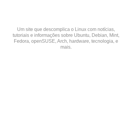
Skip
to
content
Um site que descomplica o Linux com notícias,
tutoriais e informações sobre Ubuntu, Debian, Mint,
Fedora, openSUSE, Arch, hardware, tecnologia, e
mais.