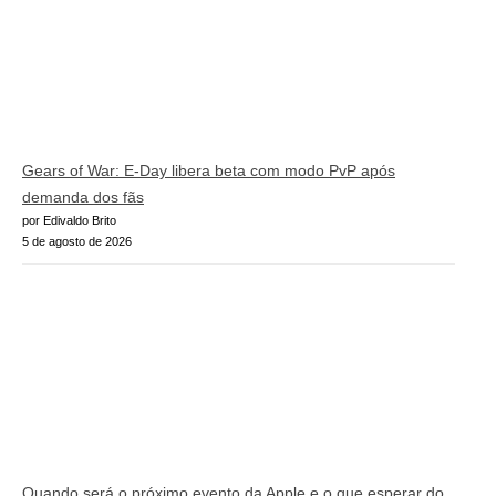
Gears of War: E-Day libera beta com modo PvP após
demanda dos fãs
por Edivaldo Brito
5 de agosto de 2026
Quando será o próximo evento da Apple e o que esperar do