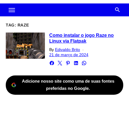
TAG:
RAZE
Como instalar o jogo Raze no
Linux via Flatpak
Posted
By
Edivaldo Brito
on
21 de março de 2024
Adicione nosso site como uma de suas fontes
preferidas no Google.