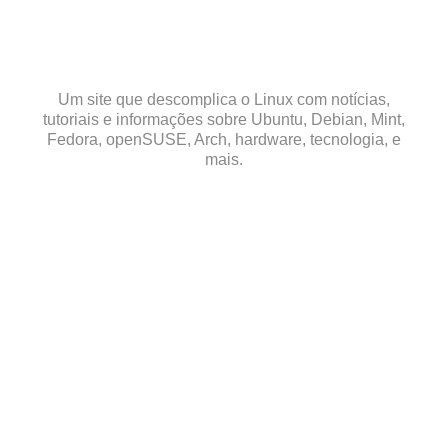
Skip
to
content
Um site que descomplica o Linux com notícias,
tutoriais e informações sobre Ubuntu, Debian, Mint,
Fedora, openSUSE, Arch, hardware, tecnologia, e
mais.