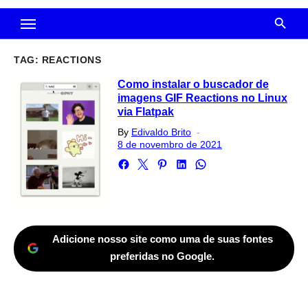
TAG:
REACTIONS
Como instalar o buscador de
imagens GIF Reactions no Linux
via Flatpak
Posted
By
Edivaldo Brito
on
8 de novembro de 2021
Adicione nosso site como uma de suas fontes
preferidas no Google.