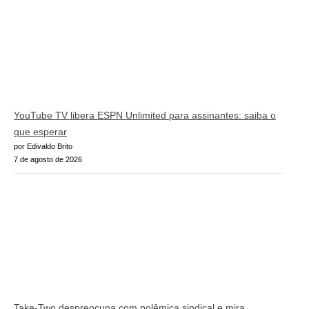
YouTube TV libera ESPN Unlimited para assinantes: saiba o
que esperar
por Edivaldo Brito
7 de agosto de 2026
Take-Two despreocupa com polêmica sindical e mira