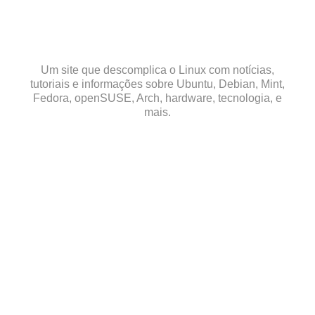
Skip
to
content
Um site que descomplica o Linux com notícias,
tutoriais e informações sobre Ubuntu, Debian, Mint,
Fedora, openSUSE, Arch, hardware, tecnologia, e
mais.