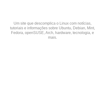
Skip
to
content
Um site que descomplica o Linux com notícias,
tutoriais e informações sobre Ubuntu, Debian, Mint,
Fedora, openSUSE, Arch, hardware, tecnologia, e
mais.