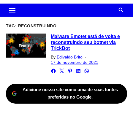
TAG:
RECONSTRUINDO
Malware Emotet está de volta e
reconstruindo seu botnet via
TrickBot
Posted
By
Edivaldo Brito
on
17 de novembro de 2021
Adicione nosso site como uma de suas fontes
preferidas no Google.