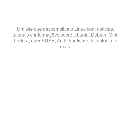
Skip
to
content
Um site que descomplica o Linux com notícias,
tutoriais e informações sobre Ubuntu, Debian, Mint,
Fedora, openSUSE, Arch, hardware, tecnologia, e
mais.