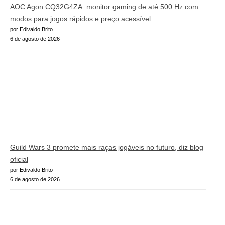
AOC Agon CQ32G4ZA: monitor gaming de até 500 Hz com
modos para jogos rápidos e preço acessível
por Edivaldo Brito
6 de agosto de 2026
Guild Wars 3 promete mais raças jogáveis no futuro, diz blog
oficial
por Edivaldo Brito
6 de agosto de 2026