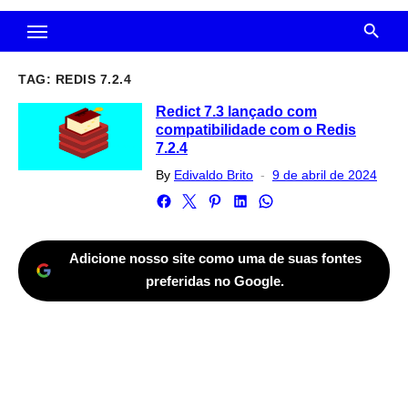
TAG:
REDIS 7.2.4
Redict 7.3 lançado com
compatibilidade com o Redis
7.2.4
Posted
By
Edivaldo Brito
9 de abril de 2024
on
Adicione nosso site como uma de suas fontes
preferidas no Google.