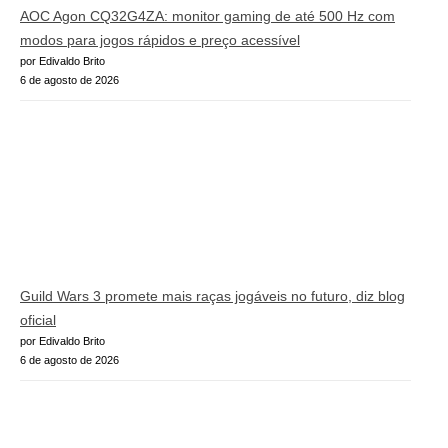
AOC Agon CQ32G4ZA: monitor gaming de até 500 Hz com
modos para jogos rápidos e preço acessível
por Edivaldo Brito
6 de agosto de 2026
Guild Wars 3 promete mais raças jogáveis no futuro, diz blog
oficial
por Edivaldo Brito
6 de agosto de 2026