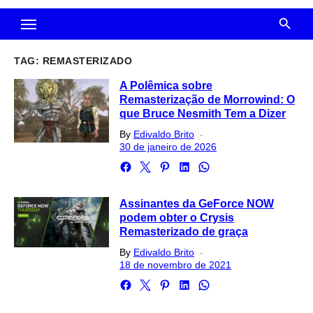
TAG:
REMASTERIZADO
A Polêmica sobre
Remasterização de Morrowind: O
que Bruce Nesmith Tem a Dizer
Posted
By
Edivaldo Brito
on
30 de janeiro de 2026
Assinantes da GeForce NOW
podem obter o Crysis
Remasterizado de graça
Posted
By
Edivaldo Brito
on
18 de novembro de 2021