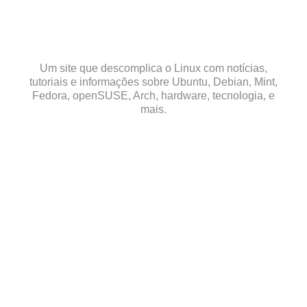
Skip
to
content
Um site que descomplica o Linux com notícias,
tutoriais e informações sobre Ubuntu, Debian, Mint,
Fedora, openSUSE, Arch, hardware, tecnologia, e
mais.