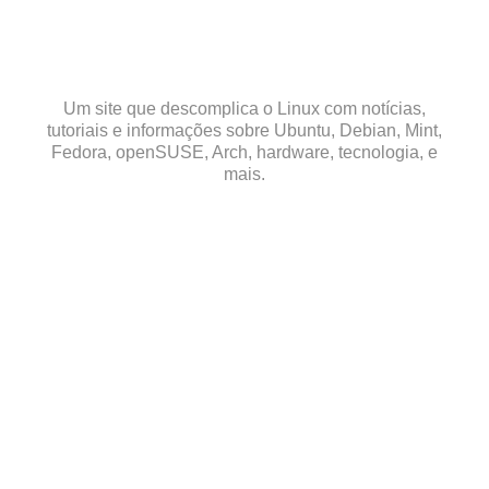
Skip
to
content
Um site que descomplica o Linux com notícias,
tutoriais e informações sobre Ubuntu, Debian, Mint,
Fedora, openSUSE, Arch, hardware, tecnologia, e
mais.