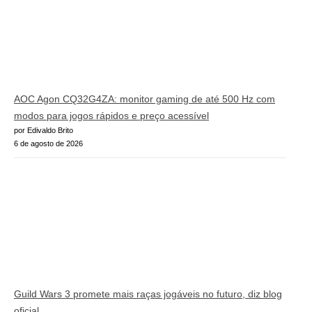
AOC Agon CQ32G4ZA: monitor gaming de até 500 Hz com
modos para jogos rápidos e preço acessível
por Edivaldo Brito
6 de agosto de 2026
Guild Wars 3 promete mais raças jogáveis no futuro, diz blog
oficial