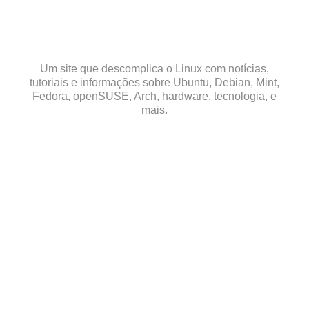
Skip
to
content
Um site que descomplica o Linux com notícias,
tutoriais e informações sobre Ubuntu, Debian, Mint,
Fedora, openSUSE, Arch, hardware, tecnologia, e
mais.