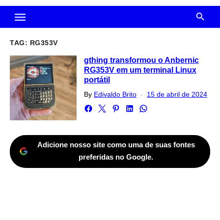
TAG:
RG353V
gthing transformou o Anbernic
RG353V em um terminal Linux
portátil
Posted
By
Edivaldo Brito
15 de abril de 2024
on
Adicione nosso site como uma de suas fontes
preferidas no Google.