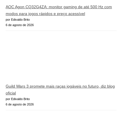
AOC Agon CQ32G4ZA: monitor gaming de até 500 Hz com
modos para jogos rápidos e preço acessível
por Edivaldo Brito
6 de agosto de 2026
Guild Wars 3 promete mais raças jogáveis no futuro, diz blog
oficial
por Edivaldo Brito
6 de agosto de 2026