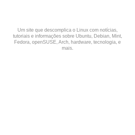
Skip
to
content
Um site que descomplica o Linux com notícias,
tutoriais e informações sobre Ubuntu, Debian, Mint,
Fedora, openSUSE, Arch, hardware, tecnologia, e
mais.