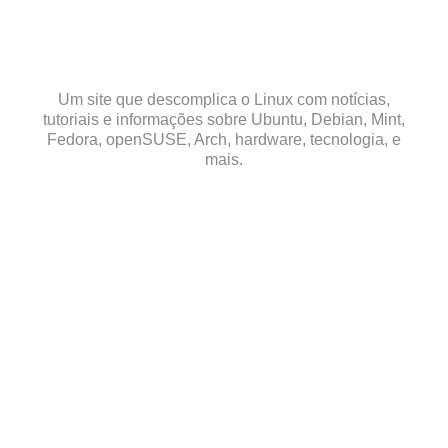
Skip
to
content
Um site que descomplica o Linux com notícias,
tutoriais e informações sobre Ubuntu, Debian, Mint,
Fedora, openSUSE, Arch, hardware, tecnologia, e
mais.