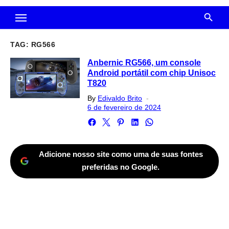
TAG:
RG566
Anbernic RG566, um console
Android portátil com chip Unisoc
T820
Posted
By
Edivaldo Brito
on
6 de fevereiro de 2024
Adicione nosso site como uma de suas fontes
preferidas no Google.