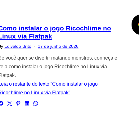
Como instalar o jogo Ricochlime no
Linux via Flatpak
Posted
By
Edivaldo Brito
17 de junho de 2026
on
Se você quer se divertir matando monstros, conheça e
veja como instalar o jogo Ricochlime no Linux via
Flatpak.
Leia o restante do texto “Como instalar o jogo
Ricochlime no Linux via Flatpak”