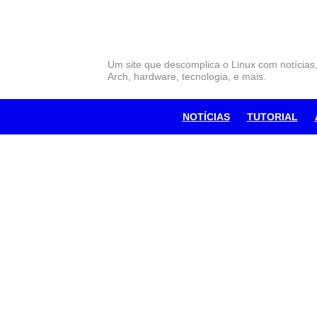
Skip
to
content
Um site que descomplica o Linux com notícias
Arch, hardware, tecnologia, e mais.
NOTÍCIAS
TUTORIAL