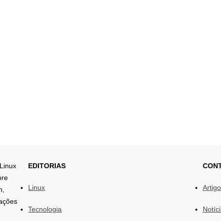
 Linux
EDITORIAS
CON
bre
Linux
Artig
h,
mações
Tecnologia
Notíc