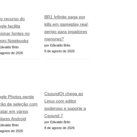
BR1 Infinite paga por
o recurso do
kills em gameplay real;
le facilita
perigo para jogadores
cionar fontes no
menores?
ini Notebooks
por Edivaldo Brito
divaldo Brito
8 de agosto de 2026
 agosto de 2026
CsoundQt chega ao
gle Photos perde
Linux com editor
ção de seleção com
poderoso e suporte a
astar em vários
Csound 7
ulares Android
por Edivaldo Brito
divaldo Brito
8 de agosto de 2026
 agosto de 2026