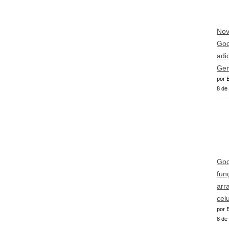
Nov
Goog
adi
Gem
por E
8 de
Goo
fun
arr
cel
por E
8 de