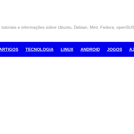
, tutoriais e informações sobre Ubuntu, Debian, Mint, Fedora, openSU
ARTIGOS
TECNOLOGIA
LINUX
ANDROID
JOGOS
A