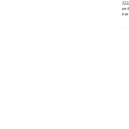
X11
por E
6 de