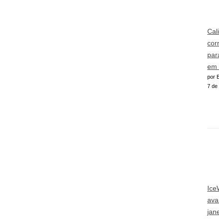
Cal
cor
par
em 
por E
7 de
Ice
ava
jan