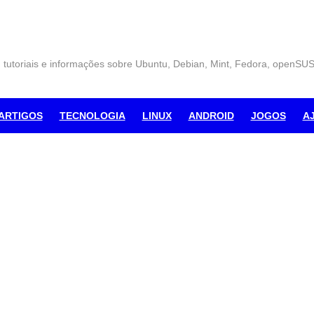
, tutoriais e informações sobre Ubuntu, Debian, Mint, Fedora, openSU
ARTIGOS
TECNOLOGIA
LINUX
ANDROID
JOGOS
A