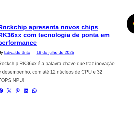
Rockchip apresenta novos chips
RK36xx com tecnologia de ponta em
performance
Posted
By
Edivaldo Brito
18 de julho de 2025
on
Rockchip RK36xx é a palavra-chave que traz inovação
e desempenho, com até 12 núcleos de CPU e 32
TOPS NPU!