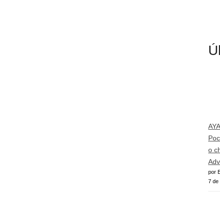
Ú
AY
Poc
o c
Adv
por E
7 de