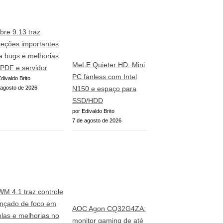
ibre 9.13 traz
reções importantes
a bugs e melhorias
MeLE Quieter HD: Mini
PDF e servidor
PC fanless com Intel
divaldo Brito
 agosto de 2026
N150 e espaço para
SSD/HDD
por Edivaldo Brito
7 de agosto de 2026
WM 4.1 traz controle
nçado de foco em
AOC Agon CQ32G4ZA:
elas e melhorias no
monitor gaming de até