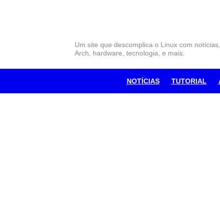
Skip
to
content
Um site que descomplica o Linux com notícias
Arch, hardware, tecnologia, e mais.
NOTÍCIAS
TUTORIAL