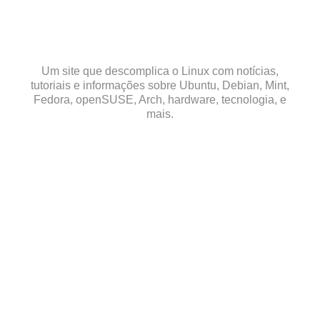
Skip
to
content
Um site que descomplica o Linux com notícias,
tutoriais e informações sobre Ubuntu, Debian, Mint,
Fedora, openSUSE, Arch, hardware, tecnologia, e
mais.