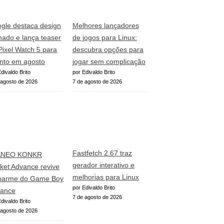
gle destaca design
Melhores lançadores
inado e lança teaser
de jogos para Linux:
Pixel Watch 5 para
descubra opções para
nto em agosto
jogar sem complicação
divaldo Brito
por Edivaldo Brito
 agosto de 2026
7 de agosto de 2026
Fastfetch 2.67 traz
ANEO KONKR
gerador interativo e
ket Advance revive
melhorias para Linux
harme do Game Boy
por Edivaldo Brito
ance
7 de agosto de 2026
divaldo Brito
 agosto de 2026