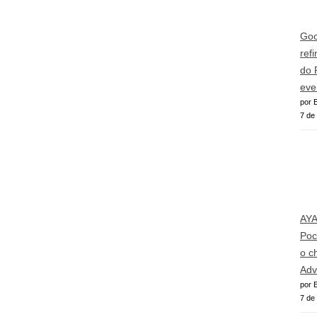
Goo
ref
do 
eve
por E
7 de
AY
Poc
o c
Adv
por E
7 de