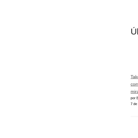
Ú
Tak
com
mir
por E
7 de