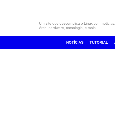
Skip
to
content
Um site que descomplica o Linux com notícias
Arch, hardware, tecnologia, e mais.
NOTÍCIAS
TUTORIAL