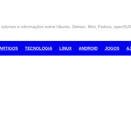
, tutoriais e informações sobre Ubuntu, Debian, Mint, Fedora, openSU
ARTIGOS
TECNOLOGIA
LINUX
ANDROID
JOGOS
A