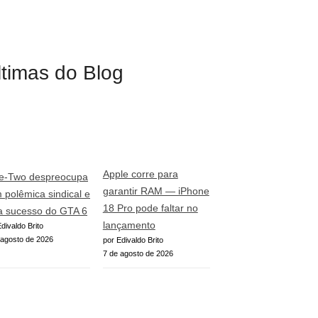
ltimas do Blog
Apple corre para
e-Two despreocupa
garantir RAM — iPhone
 polêmica sindical e
18 Pro pode faltar no
a sucesso do GTA 6
lançamento
divaldo Brito
 agosto de 2026
por Edivaldo Brito
7 de agosto de 2026