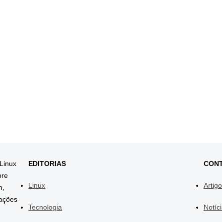
 Linux
EDITORIAS
CON
bre
Linux
Artig
h,
mações
Tecnologia
Notíc