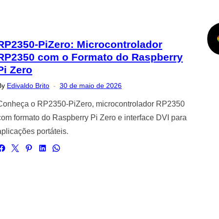
RP2350-PiZero: Microcontrolador
RP2350 com o Formato do Raspberry
Pi Zero
Posted
By
Edivaldo Brito
30 de maio de 2026
on
Conheça o RP2350-PiZero, microcontrolador RP2350
com formato do Raspberry Pi Zero e interface DVI para
aplicações portáteis.