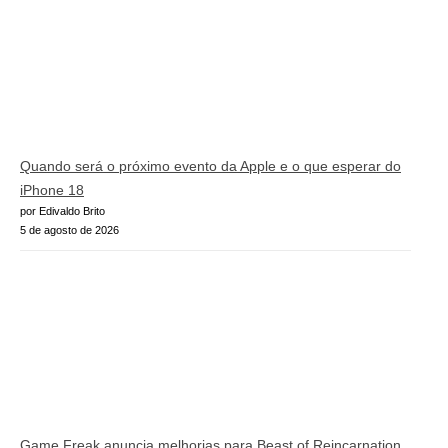
Quando será o próximo evento da Apple e o que esperar do
iPhone 18
por Edivaldo Brito
5 de agosto de 2026
Game Freak anuncia melhorias para Beast of Reincarnation