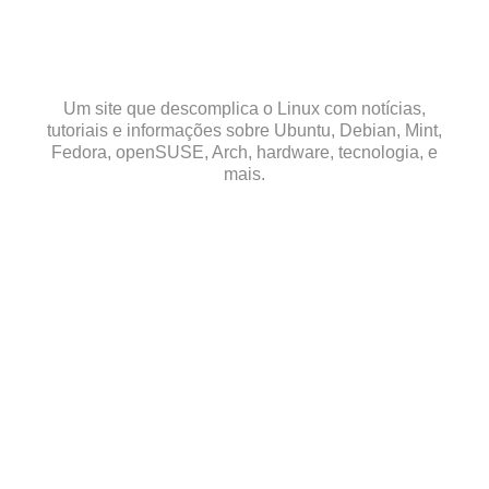
Skip
to
content
Um site que descomplica o Linux com notícias,
tutoriais e informações sobre Ubuntu, Debian, Mint,
Fedora, openSUSE, Arch, hardware, tecnologia, e
mais.