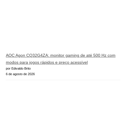
AOC Agon CQ32G4ZA: monitor gaming de até 500 Hz com
modos para jogos rápidos e preço acessível
por Edivaldo Brito
6 de agosto de 2026