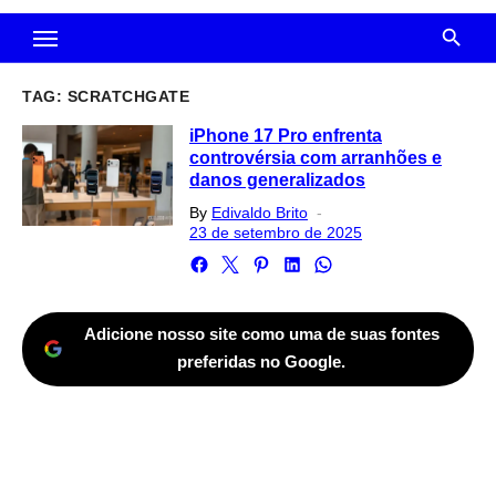
TAG:
SCRATCHGATE
iPhone 17 Pro enfrenta
controvérsia com arranhões e
danos generalizados
Posted
By
Edivaldo Brito
on
23 de setembro de 2025
Adicione nosso site como uma de suas fontes
preferidas no Google.