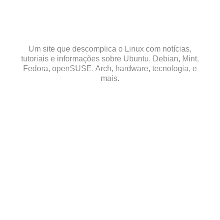
Skip
to
content
Um site que descomplica o Linux com notícias,
tutoriais e informações sobre Ubuntu, Debian, Mint,
Fedora, openSUSE, Arch, hardware, tecnologia, e
mais.