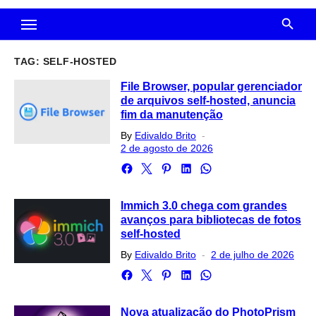
TAG:
SELF-HOSTED
File Browser, popular gerenciador
de arquivos self-hosted, anuncia
fim da manutenção
Posted
By
Edivaldo Brito
on
2 de agosto de 2026
Immich 3.0 chega com grandes
avanços para bibliotecas de fotos
self-hosted
Posted
By
Edivaldo Brito
2 de julho de 2026
on
Nova atualização do PhotoPrism