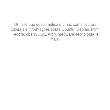
Skip
to
content
Um site que descomplica o Linux com notícias,
tutoriais e informações sobre Ubuntu, Debian, Mint,
Fedora, openSUSE, Arch, hardware, tecnologia, e
mais.