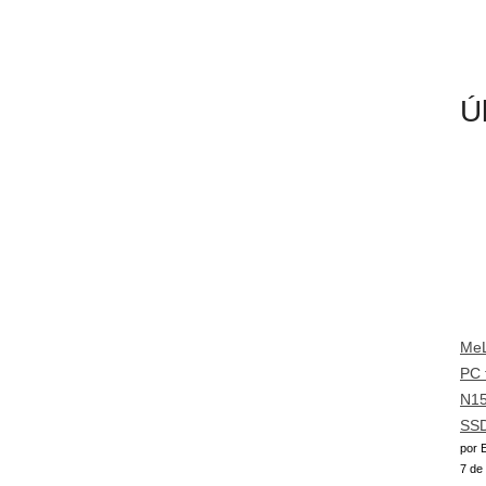
Ú
MeL
PC 
N15
SS
por E
7 de