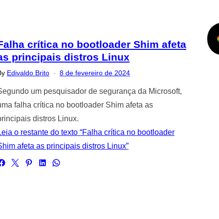
Falha crítica no bootloader Shim afeta
as principais distros Linux
Posted
By
Edivaldo Brito
8 de fevereiro de 2024
on
Segundo um pesquisador de segurança da Microsoft,
uma falha crítica no bootloader Shim afeta as
principais distros Linux.
Leia o restante do texto “Falha crítica no bootloader
Shim afeta as principais distros Linux”