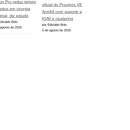
ion Pro reduz tempo
oficial do Proxmox VE
ustos em cirurgia
Arm64 com suporte a
rimal, diz estudo
KVM e clustering
divaldo Brito
por Edivaldo Brito
 agosto de 2026
6 de agosto de 2026