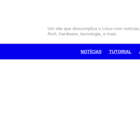
Skip
to
content
Um site que descomplica o Linux com notícias
Arch, hardware, tecnologia, e mais.
NOTÍCIAS
TUTORIAL