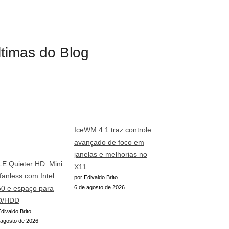
ltimas do Blog
IceWM 4.1 traz controle
avançado de foco em
janelas e melhorias no
E Quieter HD: Mini
X11
fanless com Intel
por Edivaldo Brito
6 de agosto de 2026
0 e espaço para
D/HDD
divaldo Brito
 agosto de 2026