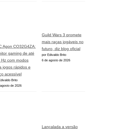
Guild Wars 3 promete
mais raças jogáveis no
C Agon CQ32G4ZA:
futuro, diz blog oficial
itor gaming de até
por Edivaldo Brito
 Hz com modos
6 de agosto de 2026
a jogos rápidos e
ço acessível
divaldo Brito
 agosto de 2026
Lançalada a versão