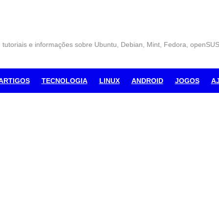
, tutoriais e informações sobre Ubuntu, Debian, Mint, Fedora, openSU
ARTIGOS
TECNOLOGIA
LINUX
ANDROID
JOGOS
A