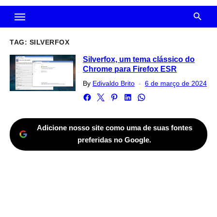
TAG:
SILVERFOX
Silverfox, um tema clássico do
Chrome para Firefox ESR
Posted
By
Edivaldo Brito
6 de março de 2024
on
Adicione nosso site como uma de suas fontes
preferidas no Google.