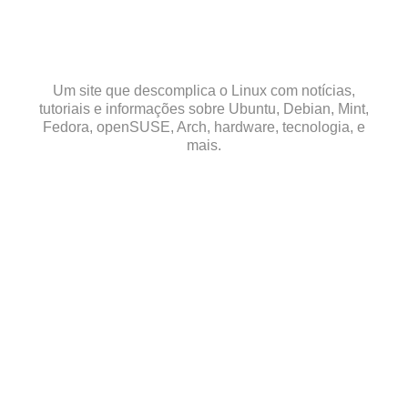
Skip
to
content
Um site que descomplica o Linux com notícias,
tutoriais e informações sobre Ubuntu, Debian, Mint,
Fedora, openSUSE, Arch, hardware, tecnologia, e
mais.