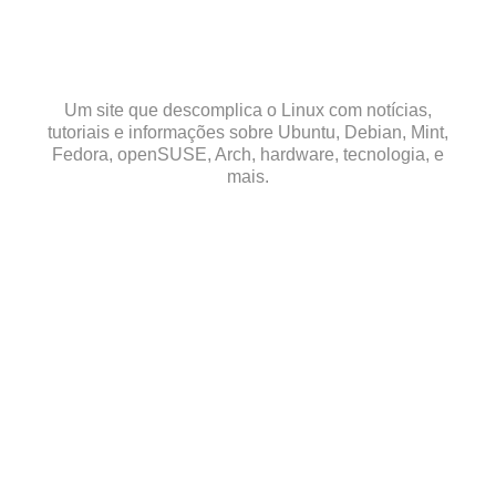
Skip
to
content
Um site que descomplica o Linux com notícias,
tutoriais e informações sobre Ubuntu, Debian, Mint,
Fedora, openSUSE, Arch, hardware, tecnologia, e
mais.