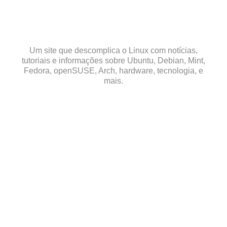
Skip
to
content
Um site que descomplica o Linux com notícias,
tutoriais e informações sobre Ubuntu, Debian, Mint,
Fedora, openSUSE, Arch, hardware, tecnologia, e
mais.