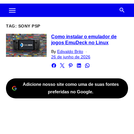
TAG:
SONY PSP
Como instalar o emulador de
jogos EmuDeck no Linux
Posted
By
Edivaldo Brito
on
26 de junho de 2026
Adicione nosso site como uma de suas fontes
preferidas no Google.