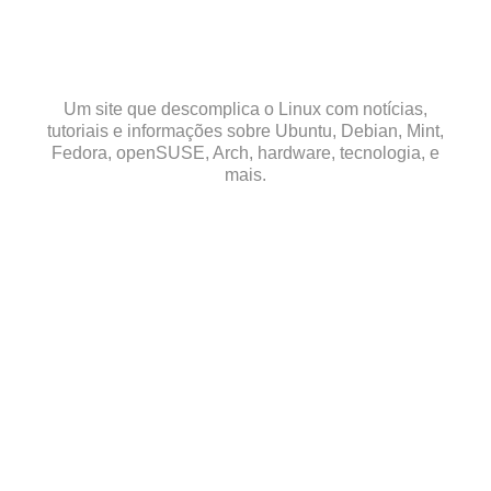
Skip
to
content
Um site que descomplica o Linux com notícias,
tutoriais e informações sobre Ubuntu, Debian, Mint,
Fedora, openSUSE, Arch, hardware, tecnologia, e
mais.