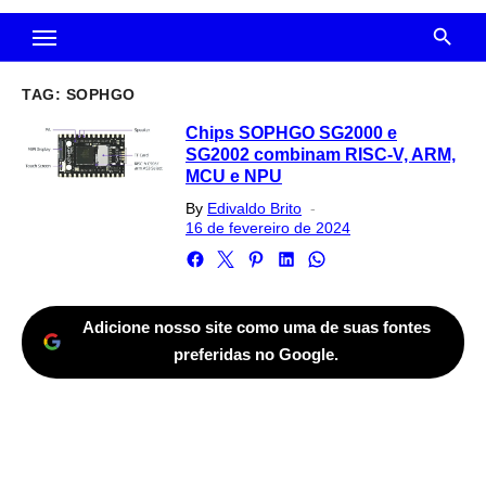
TAG:
SOPHGO
Chips SOPHGO SG2000 e
SG2002 combinam RISC-V, ARM,
MCU e NPU
Posted
By
Edivaldo Brito
on
16 de fevereiro de 2024
Adicione nosso site como uma de suas fontes
preferidas no Google.