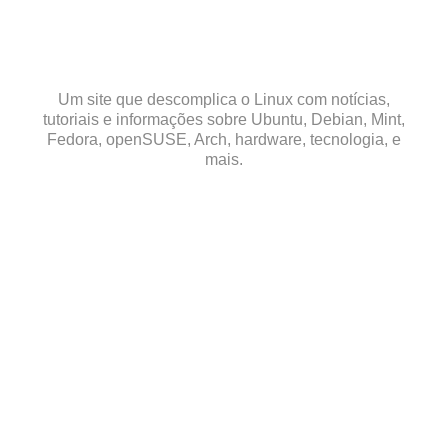
Skip
to
content
Um site que descomplica o Linux com notícias,
tutoriais e informações sobre Ubuntu, Debian, Mint,
Fedora, openSUSE, Arch, hardware, tecnologia, e
mais.