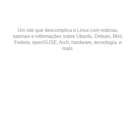
Skip
to
content
Um site que descomplica o Linux com notícias,
tutoriais e informações sobre Ubuntu, Debian, Mint,
Fedora, openSUSE, Arch, hardware, tecnologia, e
mais.