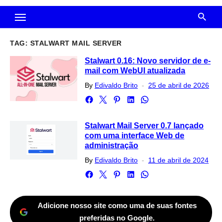
TAG:
STALWART MAIL SERVER
Stalwart 0.16: Novo servidor de e-
mail com WebUI atualizada
Posted
By
Edivaldo Brito
25 de abril de 2026
on
Stalwart Mail Server 0.7 lançado
com uma interface Web de
administração
Posted
By
Edivaldo Brito
11 de abril de 2024
on
Adicione nosso site como uma de suas fontes
preferidas no Google.