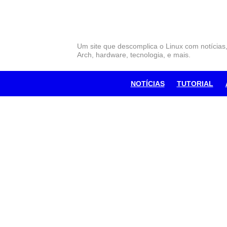
Skip
to
content
Um site que descomplica o Linux com notícias
Arch, hardware, tecnologia, e mais.
NOTÍCIAS
TUTORIAL