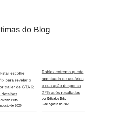
ltimas do Blog
Roblox enfrenta queda
kstar escolhe
acentuada de usuários
lix para revelar o
e sua ação despenca
or trailer de GTA 6;
27% após resultados
a detalhes
por Edivaldo Brito
divaldo Brito
6 de agosto de 2026
 agosto de 2026