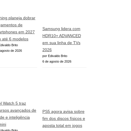
hing planeja dobrar
çamentos de
Samsung lidera com
rtphones em 2027
HDR10+ ADVANCED
 até 6 modelos
em sua linha de TVs
divaldo Brito
2026
 agosto de 2026
por Edivaldo Brito
6 de agosto de 2026
el Watch 5 traz
ursos avançados de
PS5 agora avisa sobre
de e inteligência
fim dos discos físicos e
ini
aposta total em jogos
divaldo Brito