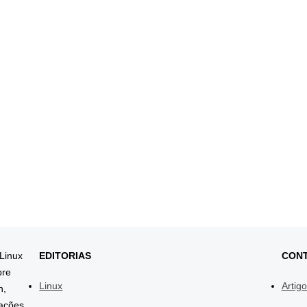
 Linux
EDITORIAS
CON
bre
Linux
Artig
h,
mações