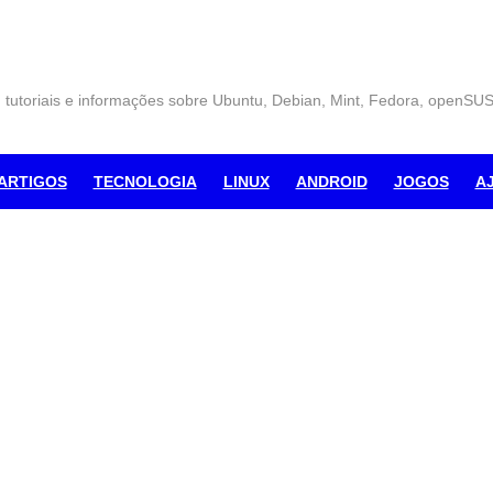
, tutoriais e informações sobre Ubuntu, Debian, Mint, Fedora, openSU
ARTIGOS
TECNOLOGIA
LINUX
ANDROID
JOGOS
A