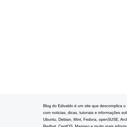
Blog do Edivaldo é um site que descomplica o
com noticias, dicas, tutoriais e informações so
Ubuntu, Debian, Mint, Fedora, openSUSE, Arc
Redhat, CentOS, Manjaro e muito mais infor