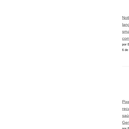
Not
lan
sma
com
por E
6 de
Pix
rec
saú
Gem
por E