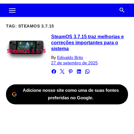
TAG:
STEAMOS 3.7.15
SteamOS 3.7.15 traz melhorias e
correções importantes para o
sistema
Posted
By
Edivaldo Brito
on
27 de setembro de 2025
Adicione nosso site como uma de suas fontes
preferidas no Google.