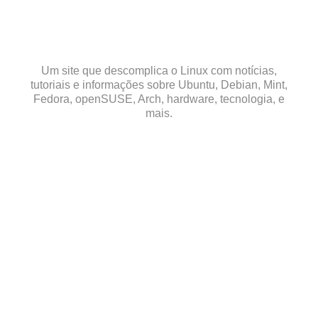
Skip
to
content
Um site que descomplica o Linux com notícias,
tutoriais e informações sobre Ubuntu, Debian, Mint,
Fedora, openSUSE, Arch, hardware, tecnologia, e
mais.