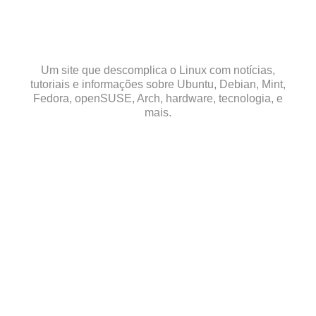
Skip
to
content
Um site que descomplica o Linux com notícias,
tutoriais e informações sobre Ubuntu, Debian, Mint,
Fedora, openSUSE, Arch, hardware, tecnologia, e
mais.