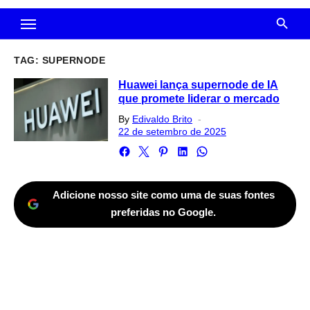
TAG:
SUPERNODE
Huawei lança supernode de IA
que promete liderar o mercado
Posted
By
Edivaldo Brito
on
22 de setembro de 2025
Adicione nosso site como uma de suas fontes
preferidas no Google.