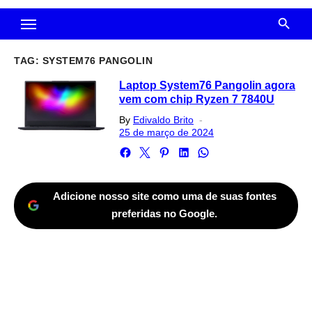
TAG:
SYSTEM76 PANGOLIN
Laptop System76 Pangolin agora
vem com chip Ryzen 7 7840U
Posted
By
Edivaldo Brito
on
25 de março de 2024
Adicione nosso site como uma de suas fontes
preferidas no Google.