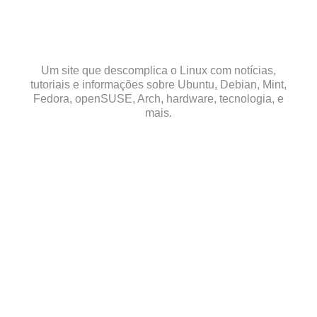
Skip
to
content
Um site que descomplica o Linux com notícias,
tutoriais e informações sobre Ubuntu, Debian, Mint,
Fedora, openSUSE, Arch, hardware, tecnologia, e
mais.