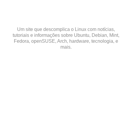
Skip
to
content
Um site que descomplica o Linux com notícias,
tutoriais e informações sobre Ubuntu, Debian, Mint,
Fedora, openSUSE, Arch, hardware, tecnologia, e
mais.