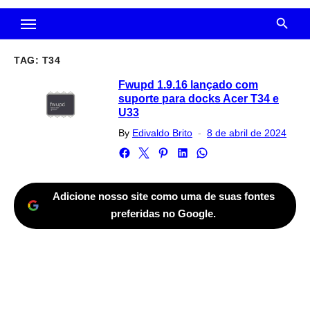
TAG:
T34
Fwupd 1.9.16 lançado com
suporte para docks Acer T34 e
U33
Posted
By
Edivaldo Brito
8 de abril de 2024
on
Adicione nosso site como uma de suas fontes
preferidas no Google.