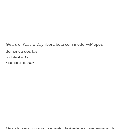
Gears of War: E-Day libera beta com modo PvP após
demanda dos fãs
por Edivaldo Brito
5 de agosto de 2026
Quando será o próximo evento da Apple e o que esperar do