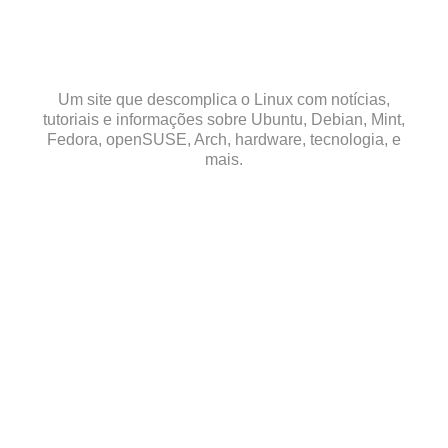
Skip
to
content
Um site que descomplica o Linux com notícias,
tutoriais e informações sobre Ubuntu, Debian, Mint,
Fedora, openSUSE, Arch, hardware, tecnologia, e
mais.