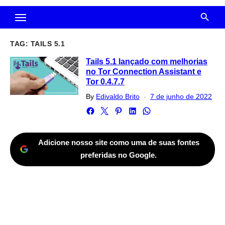
TAG:
TAILS 5.1
Tails 5.1 lançado com melhorias
no Tor Connection Assistant e
Tor 0.4.7.7
Posted
By
Edivaldo Brito
7 de junho de 2022
on
Adicione nosso site como uma de suas fontes
preferidas no Google.