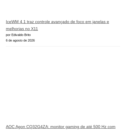
IceWM 4.1 traz controle avançado de foco em janelas e
melhorias no X11
por Edivaldo Brito
6 de agosto de 2026
AOC Agon CQ32G4ZA: monitor gaming de até 500 Hz com