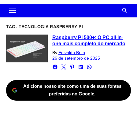
TAG:
TECNOLOGIA RASPBERRY PI
Raspberry Pi 500+: O PC all-in-
one mais completo do mercado
Posted
By
Edivaldo Brito
on
26 de setembro de 2025
Adicione nosso site como uma de suas fontes
preferidas no Google.