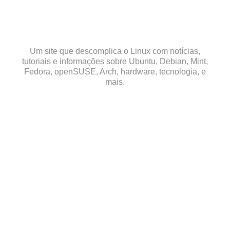
Skip
to
content
Um site que descomplica o Linux com notícias,
tutoriais e informações sobre Ubuntu, Debian, Mint,
Fedora, openSUSE, Arch, hardware, tecnologia, e
mais.