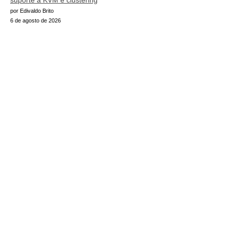
suporte a KVM e clustering
por Edivaldo Brito
6 de agosto de 2026