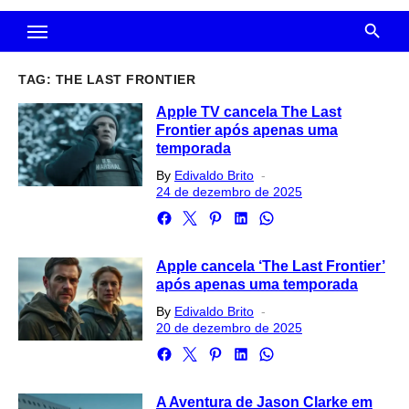
TAG:
THE LAST FRONTIER
Apple TV cancela The Last
Frontier após apenas uma
temporada
Posted
By
Edivaldo Brito
on
24 de dezembro de 2025
Apple cancela ‘The Last Frontier’
após apenas uma temporada
Posted
By
Edivaldo Brito
on
20 de dezembro de 2025
A Aventura de Jason Clarke em