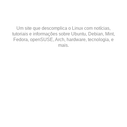
Skip
to
content
Um site que descomplica o Linux com notícias,
tutoriais e informações sobre Ubuntu, Debian, Mint,
Fedora, openSUSE, Arch, hardware, tecnologia, e
mais.