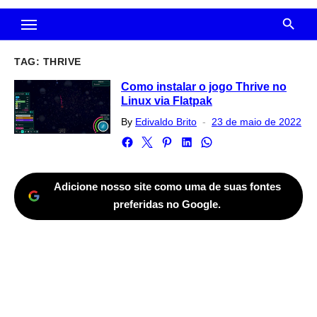
TAG:
THRIVE
Como instalar o jogo Thrive no
Linux via Flatpak
Posted
By
Edivaldo Brito
23 de maio de 2022
on
Adicione nosso site como uma de suas fontes
preferidas no Google.