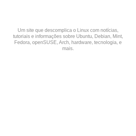
Skip
to
content
Um site que descomplica o Linux com notícias,
tutoriais e informações sobre Ubuntu, Debian, Mint,
Fedora, openSUSE, Arch, hardware, tecnologia, e
mais.