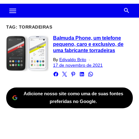
TAG:
TORRADEIRAS
Balmuda Phone, um telefone
pequeno, caro e exclusivo, de
uma fabricante torradeiras
Posted
By
Edivaldo Brito
on
17 de novembro de 2021
Adicione nosso site como uma de suas fontes
preferidas no Google.