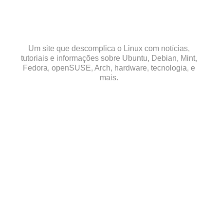
Skip
to
content
Um site que descomplica o Linux com notícias,
tutoriais e informações sobre Ubuntu, Debian, Mint,
Fedora, openSUSE, Arch, hardware, tecnologia, e
mais.