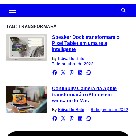
TAG:
TRANSFORMARÁ
Speaker Dock transformará o
Pixel Tablet em uma tela
inteligente
Posted
By
Edivaldo Brito
on
7 de outubro de 2022
Continuity Camera da Apple
transformará o iPhone em
webcam do Mac
Posted
By
Edivaldo Brito
8 de junho de 2022
on