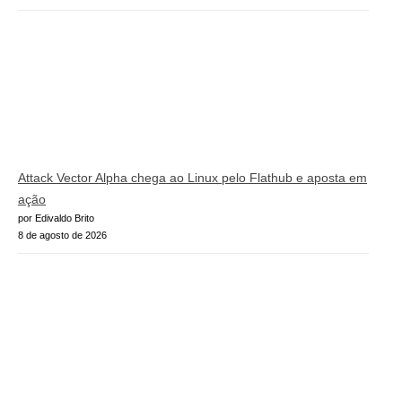
Attack Vector Alpha chega ao Linux pelo Flathub e aposta em
ação
por Edivaldo Brito
8 de agosto de 2026