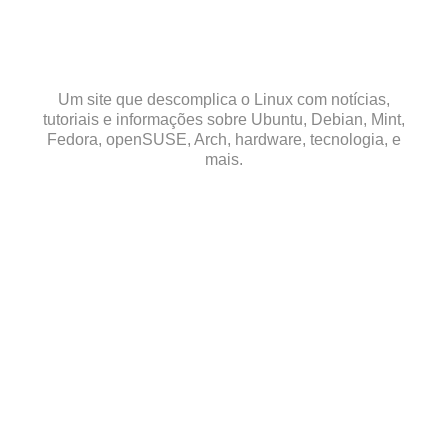
Skip
to
content
Um site que descomplica o Linux com notícias,
tutoriais e informações sobre Ubuntu, Debian, Mint,
Fedora, openSUSE, Arch, hardware, tecnologia, e
mais.